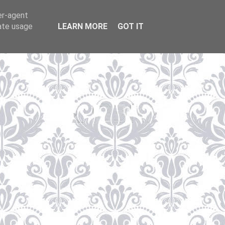
er-agent
rate usage
LEARN MORE
GOT IT