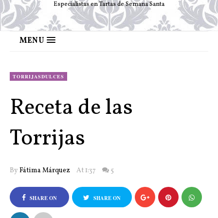
Especialistas en Tartas de Semana Santa
MENU
TORRIJASDULCES
Receta de las
Torrijas
By
Fátima Márquez
At 1:37
5
SHARE ON
SHARE ON