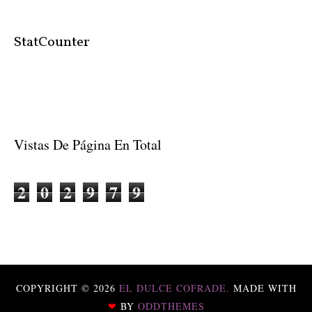
StatCounter
Vistas De Página En Total
2
0
2
9
7
9
COPYRIGHT ©
2026
EL DULCE COFRADE.
MADE WITH
❤
BY
ODDTHEMES