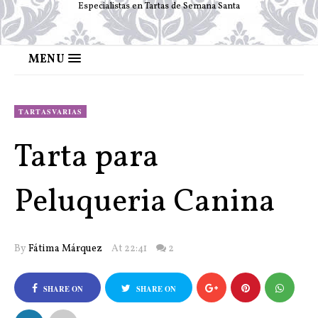
Especialistas en Tartas de Semana Santa
MENU
TARTASVARIAS
Tarta para
Peluqueria Canina
By
Fátima Márquez
At 22:41
2
SHARE ON
SHARE ON