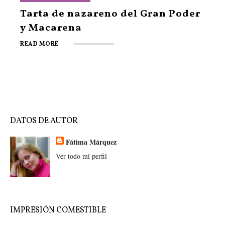
Tarta libro de la Macarena
Tarta de nazareno del Gran Poder
Tarta Costalero de la Candelaria
Tarta costalero de la hermandad
Otra tarta del Tambor de la
Nazarenitos de las Esperanzas
y Macarena
de la Sed
Centuria Macarena
READ MORE
READ MORE
READ MORE
READ MORE
READ MORE
READ MORE
DATOS DE AUTOR
Fátima Márquez
Ver todo mi perfil
IMPRESIÓN COMESTIBLE