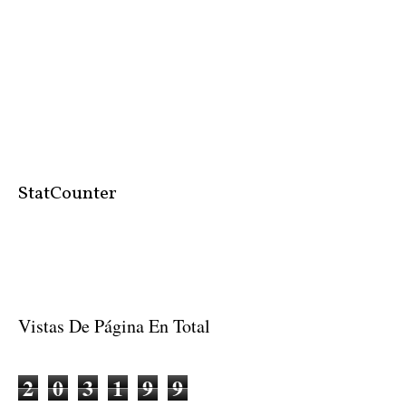
StatCounter
Vistas De Página En Total
2
0
3
1
9
9