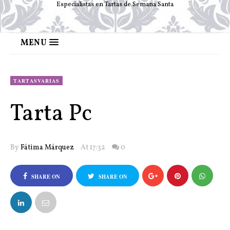
Especialistas en Tartas de Semana Santa
MENU
TARTASVARIAS
Tarta Pc
By
Fátima Márquez
At 17:32
0
SHARE ON
SHARE ON
FACEBOOK
TWITTER