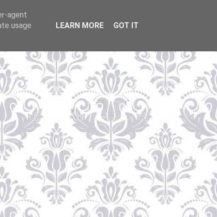
er-agent
rate usage
LEARN MORE
GOT IT