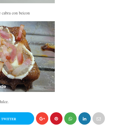
 cabra con beicon
dulce.
 TWITTER