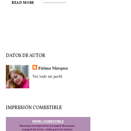
y Macarena
de la Sed
Centuria Macarena
READ MORE
READ MORE
READ MORE
READ MORE
READ MORE
READ MORE
DATOS DE AUTOR
Fátima Márquez
Ver todo mi perfil
IMPRESIÓN COMESTIBLE