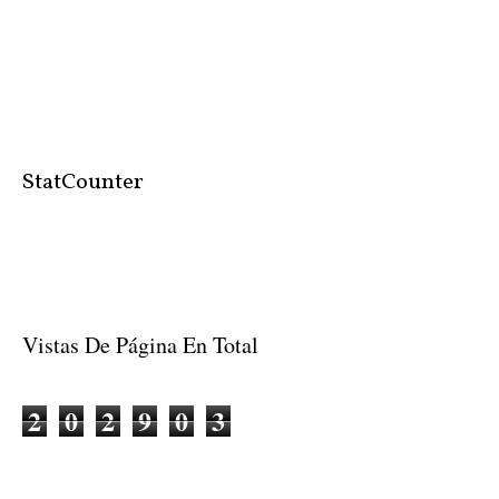
StatCounter
Vistas De Página En Total
2
0
2
9
0
3